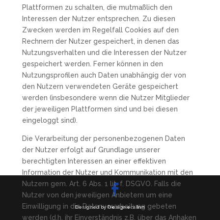
Plattformen zu schalten, die mutmaßlich den
Interessen der Nutzer entsprechen. Zu diesen
Zwecken werden im Regelfall Cookies auf den
Rechnern der Nutzer gespeichert, in denen das
Nutzungsverhalten und die Interessen der Nutzer
gespeichert werden. Ferner können in den
Nutzungsprofilen auch Daten unabhängig der von
den Nutzern verwendeten Geräte gespeichert
werden (insbesondere wenn die Nutzer Mitglieder
der jeweiligen Plattformen sind und bei diesen
eingeloggt sind).
Die Verarbeitung der personenbezogenen Daten
der Nutzer erfolgt auf Grundlage unserer
berechtigten Interessen an einer effektiven
Information der Nutzer und Kommunikation mit den
Nutzern gem. Art. 6 Abs. 1 lit. f. DSGVO. Falls die
Nutzer von den jeweiligen Anbietern um eine
Einwilligung in die Datenverarbeitung gebeten
Designed by
Designers Inn
werden (d.h. ihr Einverständnis z.B. über das Anhaken